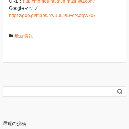
URL：
http://momoti-nakashimashika.com/
Googleマップ：
https://goo.gl/maps/myBuE9EFefAoqWke7
最新情報

最近の投稿