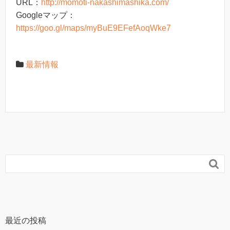
URL：
http://momoti-nakashimashika.com/
Googleマップ：
https://goo.gl/maps/myBuE9EFefAoqWke7
最新情報

最近の投稿